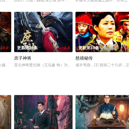
骗孤岛。从救妹妹到彻底清除罪恶，兄
后传奇一生。
2025 / 大陆 / 姚锐,张艺骞,孙芊浔,谢雨潼
轩辕帝大败酋魔之战中，所持上
10.0
更新第24集
3.0
更新第14集
5.
庶子神将
慈禧秘传
始展望充满希望和幸福的新生活。在
大越国权力更迭为背景，讲述前朝太子宇文玦（化名北阙尘）为复国隐忍布局
昆仑神将楚北驰（王泓鑫 饰）为救苍生昏迷，苏醒后隐藏身份成为楚
咸丰驾崩，[1] 慈禧二十六岁