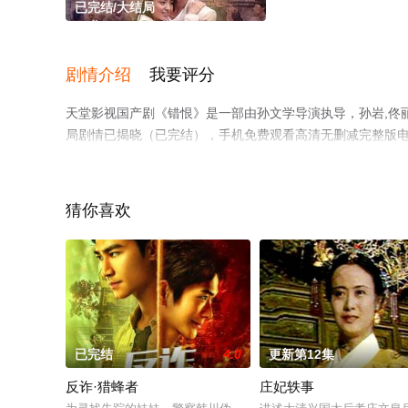
已完结/大结局
剧情介绍
我要评分
天堂影视国产剧《错恨》是一部由孙文学导演执导，孙岩,佟丽娅
局剧情已揭晓（已完结），手机免费观看高清无删减完整版
情网等平台了解。
猜你喜欢
已完结
4.0
更新第12集
反诈·猎蜂者
庄妃轶事