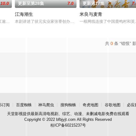
10.0
更新至第28集
7.0
更新第17集
7.
江海潮生
米良与麦青
进士科三元及第入翰林院的奇女子。十年
江逾白长大以后，林知夏忽然对他说：“江逾白，我喜欢你，哲学和生物学意
本剧讲述了状元实业家张謇创办大生企业，实业报国的故事。甲午战
一根网线连接了中国鹿鸣村和英
共
0
条 “错恨” 
S订阅
百度蜘蛛
神马爬虫
搜狗蜘蛛
奇虎地图
谷歌地图
必应
天堂影视
提供最新高清电视剧、综艺、动漫、未删减电影免费在线观看
Copyright © 2022 bfbjyjt.com All Rights Reserved
桂ICP备60215237号