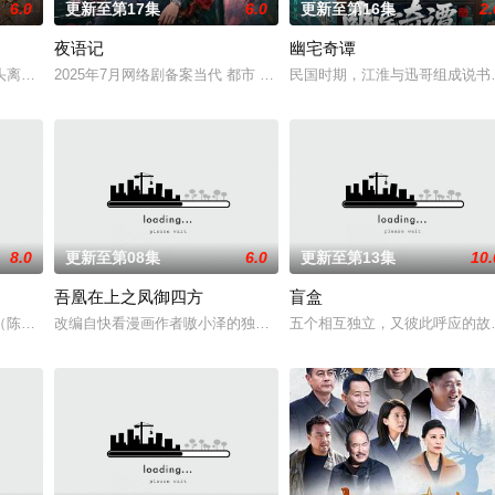
6.0
更新至第17集
6.0
更新至第16集
2.
夜语记
幽宅奇谭
定技术的支持下，通过摸排、勘查等
头离奇失窃，戏班主横尸戏台，将冷血少帅许又安与昆曲名伶荣筱楠推向不死
2025年7月网络剧备案当代 都市 海南越酷文化传媒有限公司
民国时期，江淮与迅哥组成说书班
8.0
更新至第08集
6.0
更新至第13集
10.
吾凰在上之凤御四方
盲盒
他们在复杂局势中坚守初心、勇敢面对困
陈伟霆 饰）与吴老狗（曾舜晞 饰）强强联手，携手霍仙姑（陈瑶 饰）
改编自快看漫画作者嗷小泽的独家连载漫画《吾凰在上》。现代少女奚
五个相互独立，又彼此呼应的故