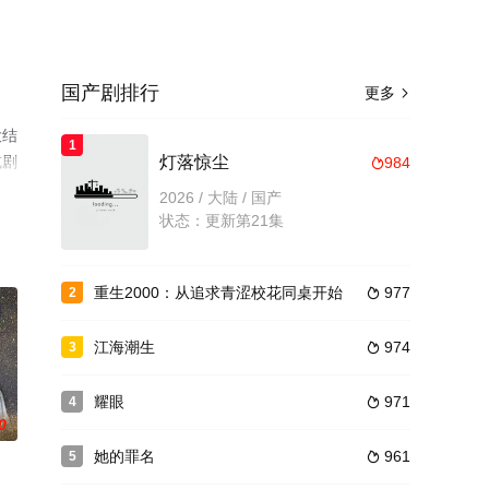
国产剧排行
更多

大结
1
或剧
灯落惊尘
984

2026 / 大陆 / 国产
状态：更新第21集
重生2000：从追求青涩校花同桌开始
977
2

江海潮生
974
3

耀眼
971
4

0
她的罪名
961
5
