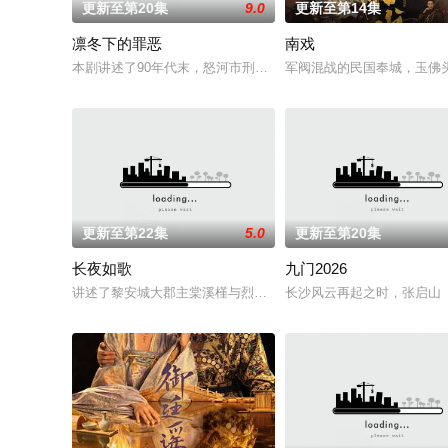
更新至第20集
9.0
更新至第14集
凛冬下的罪恶
南戏
本剧讲述了90年代末，怒河市刑侦支队在无普及监控、无DNA鉴
军阀混战的民国奉城，玉佛
更新至第22集
5.0
更新至第20集
长夜如歌
九门2026
讲述了黎安城大郡主棠溪槿与烈云峥之间曲折动人的情感，以及
长沙风云再起之时，张启山（