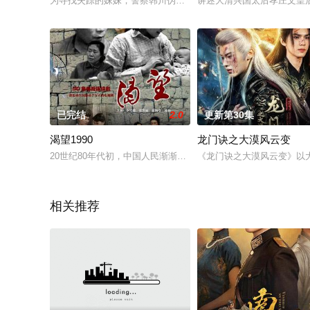
为寻找失踪的妹妹，警察韩川伪装成传奇骗子“十三哥”，潜入诈
讲述大清兴国太后孝庄文皇
已完结
2.0
更新第30集
渴望1990
龙门诀之大漠风云变
20世纪80年代初，中国人民渐渐从十年动乱的灾难中复苏，正开
《龙门诀之大漠风云变》以
相关推荐