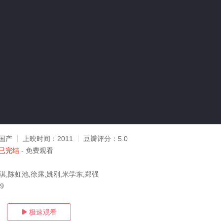
国产
上映时间：
2011
豆瓣评分：
5.0
已完结
- 免费观看
淇,陈虹池,徐露,姚刚,米学东,郑强
29
极速观看
