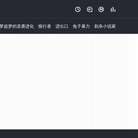




梦超梦的逆袭进化
狼行者
进出口
兔子暴力
刺杀小说家