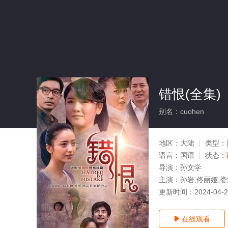
错恨(全集)
别名：cuohen
地区：
大陆
类型：
语言：
国语
状态：
导演：
孙文学
主演：
孙岩,佟丽娅,娄
更新时间：
2024-04-
在线观看
