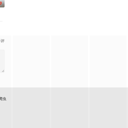
0
争后，国家蒙羞，张謇虽高中状元，
国牛津，麦香通过视频向米良宣告：婚不结了。鹿鸣村开了锅，村民大骂
影评
爬虫