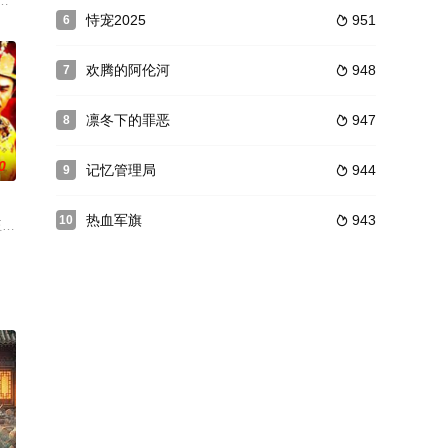
古神器轩辕剑被震裂成两截，剑气也一分为二，千年后转世成为一对孪生
恃宠2025
951
6

欢腾的阿伦河
948
7

凛冬下的罪恶
947
8

0
记忆管理局
944
9

热血军旗
943
10

府庶子，一路逆袭整顿家风，横扫
，正值虎狼之年，权欲、性欲极强，身居高位，独处后宫的她每次上朝