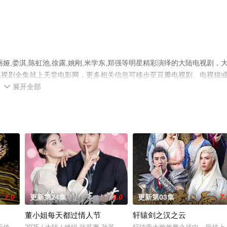
,娄淇,陈虹池,徐露,姚刚,米学东,郑强等明星精彩演绎的大陆电视剧，
电视剧全集就上天堂电影网，更多相关信息可移步至豆瓣电视剧、电视猫
展开全部

2.0
更新第24集
2.0
更新第03集
7.
董小姐每天都过情人节
轩辕剑之汉之云