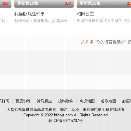
2.0
更新第19集
3.0
更新第18集
1.
我当卧底这件事
昭阳公主
强强联手，携手霍仙姑（陈瑶 饰）
孟廷辉，大平王朝有史以来个以女子进士科三元及第入翰林院的奇女子。十年
制作公司：鑫泰影视、妙笔华章题材：警匪、反诈规格：15分钟X24
改编自青帷在晋江文学城的小说
共
0
条 “你的谎言也动听” 
S订阅
百度蜘蛛
神马爬虫
搜狗蜘蛛
奇虎地图
谷歌地图
必应
天堂影视
提供最新高清电视剧、综艺、动漫、未删减电影免费在线观看
Copyright © 2022 bfbjyjt.com All Rights Reserved
桂ICP备60215237号