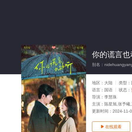
你的谎言也
别名：nidehuangyany
地区：
大陆
类型：
语言：
国语
状态：
导演：
李慧珠
主演：
陈星旭,张予曦,
更新时间：
2024-11-
在线观看
