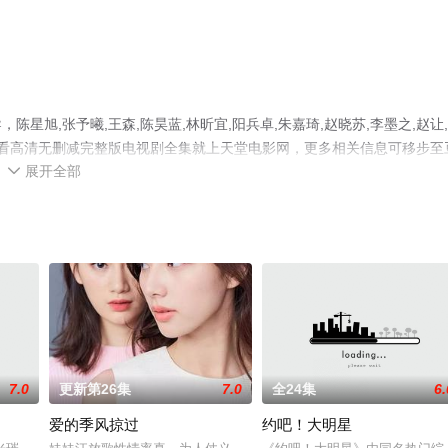
旭,张予曦,王森,陈昊蓝,林昕宜,阳兵卓,朱嘉琦,赵晓苏,李墨之,赵让
观看高清无删减完整版电视剧全集就上天堂电影网，更多相关信息可移步至
展开全部

7.0
更新第26集
7.0
全24集
6.
爱的季风掠过
约吧！大明星