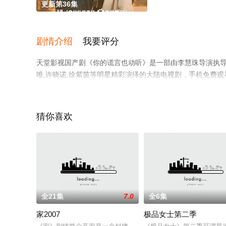
更新第36集
剧情介绍
我要评分
天堂影视国产剧《你的谎言也动听》是一部由李慧珠导演执导，陈星
唯,许晓诺,徐紫茵等明星精彩演绎的大陆电视剧，手机免费
瓣电视剧、电视猫或剧情网等平台了解。
猜你喜欢
全21集
7.0
全6集
家2007
极品女士第二季