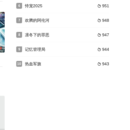
的理想是嫁个有钱人。江放歌为帮前
艺改编，以该节目制作的过程为背景，叙述着男女主角努力制作节目的辛
恃宠2025
951
6

欢腾的阿伦河
948
7

凛冬下的罪恶
947
8

0
记忆管理局
944
9

热血军旗
943
10

顾姐姐留下，并结识国军营长沈汉
丹 饰）是一个精明能干的理发店老板，与之形成鲜明对比的是老公何大