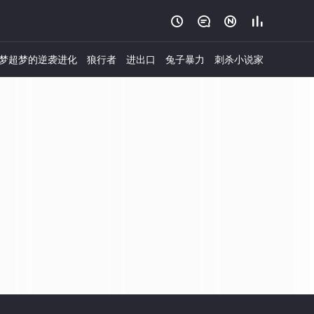




梦超梦的逆袭进化
狼行者
进出口
兔子暴力
刺杀小说家