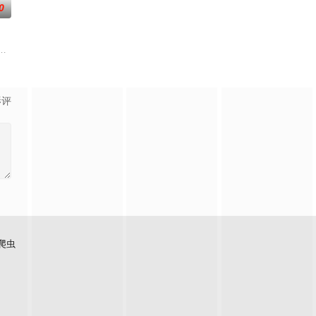
0
集拍摄地点：广东出品人：郑伟
《平阳公主》。
影评
爬虫