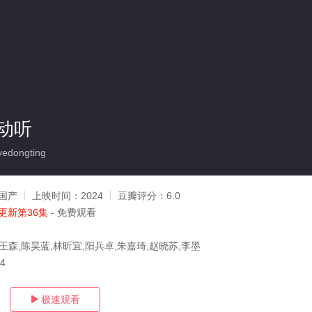
动听
edongting
国产
上映时间：
2024
豆瓣评分：
6.0
更新第36集
- 免费观看
王森,陈昊蓝,林昕宜,阳兵卓,朱嘉琦,赵晓苏,李墨
04
极速观看
