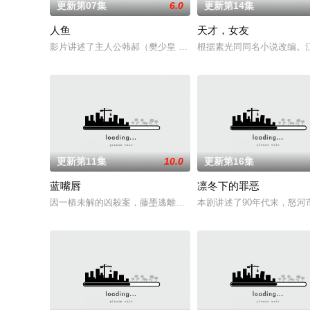
更新第07集
6.0
更新第14集
人鱼
天才，女友
影片讲述了主人公韩郝（樊少皇 饰）为了营救意外被困秘密实验
根据素光同同名小说改编。
更新第11集
10.0
更新第16集
蓝嘴唇
凛冬下的罪恶
因一樁未解的凶殺案，藤墨逃離了精英律師生涯，開了成人用品
本剧讲述了90年代末，怒河