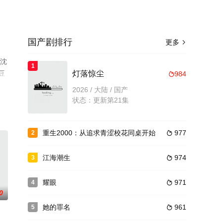
国产剧排行
更多

,沈
1
豆
灯落惊尘
984

2026 / 大陆 / 国产
状态：更新第21集
重生2000：从追求青涩校花同桌开始
977
2

江海潮生
974
3

耀眼
971
4

0
她的罪名
961
5
