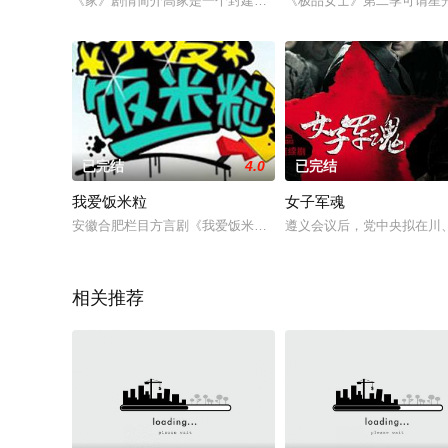
《家》剧情简介高家是一个封建的大家族，在奉行旧礼教的高老
《极品女士》第二季可谓星
已完结
4.0
已完结
我爱饭米粒
女子军魂
安徽合肥栏目方言剧《我爱饭米粒》，饭米粒”是英语“FAMILY”
遵义会议后，党中央拟在川
相关推荐