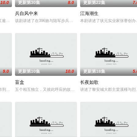
10.0
更新第30集
8.0
更新第22集
7.
兵自风中来
江海潮生
室的儿子，勇往直前与不明生物“人鱼
江逾白长大以后，林知夏忽然对他说：“江逾白，我喜欢你，哲学和生物学意
该剧讲述了在396旅与陆军步兵学院联合举办的小型军事演习中，郭
本剧讲述了状元实业家张謇创办
9.0
更新第10集
10.0
更新第18集
5.
盲盒
长夜如歌
商店，過著荒唐空洞的生活。畫著藍色唇
市刑侦支队在无普及监控、无DNA鉴定技术的支持下，通过摸排、勘查等
五个相互独立，又彼此呼应的故事——用一场精心策划的“夏令营”完
讲述了黎安城大郡主棠溪槿与烈