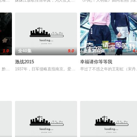
太爷主导下，身为长房长孙的觉新被迫放
光璀璨，令人目不暇接。搜狐当家花旦于莎莎继续担当主演。大鹏、“森蝶”
妹妹江放歌性情率真，为人仗义，梦想是成为糕点师，而姐姐江晨音
《约吧！大明星》由同名热门综
1.0
全40集
9.0
更新第32集
4.
激战2015
幸福请你等等我
（家庭）的音译词，意为“我爱
、黔边建立新的革命根据地，红军与几省国民党军队、地方军阀乃至土匪武装
1937年，日军侵略直指南京。爱国资本家公子不羁正气的关鹏为照
早过了不惑之年的王彩虹（宋丹