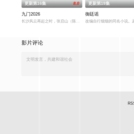
更新第16集
8.0
更新第19集
九门2026
御廷谣
长沙风云再起之时，张启山（陈伟霆 饰）与吴老狗（曾舜晞 饰）
改编自行烟烟的同名小说。
影片评论
RS