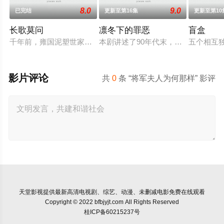
8.0
9.0
已完结
更新至第16集
更新至第10
长歌莫问
凛冬下的罪恶
盲盒
千年前，雍国泥塑世家楚门因进贡的“十二生肖”离奇流血炸裂，
本剧讲述了90年代末，怒河市刑侦支
五个相互
影片评论
共
0
条 “将军夫人为何那样” 影评
天堂影视
提供最新高清电视剧、综艺、动漫、未删减电影免费在线观看
Copyright © 2022 bfbjyjt.com All Rights Reserved
桂ICP备60215237号