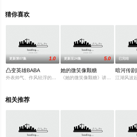
就上天堂电影网，更多相关信息可移步至豆瓣电视剧、电
视猫或剧情网等平台了解。
猜你喜欢
1.0
5.0
更新第07集
更新至24集
已完结
凸变英雄BABA
她的微笑像颗糖
暗河传剧
外表帅气、作风轻浮的马桶垫设计师伢叔和妻子离婚后，与女儿
《她的微笑像颗糖》讲述的是，徐静
江湖风波
相关推荐