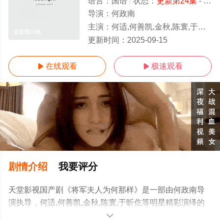
语言：
国语
状态：
更新第24集
- 免费观看
导演：
何政南
主演：
何适,何善凯,金秋,陈寰,于昕仡
更新第24集
更新时间：
2025-09-15
在线观看
极速观看


剧情介绍
我要评分
天堂影视国产剧《将军夫人为何那样》是一部由何政南导
演执导，何适,何善凯,金秋,陈寰,于昕仡等明星精彩演绎的
大陆电视剧，手机免费观看高清无删减完整版电视剧全集
