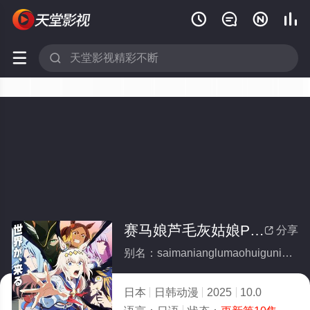






赛马娘芦毛灰姑娘Part2
分享

别名：saimanianglumaohuiguniangPart2
日本
日韩动漫
2025
10.0