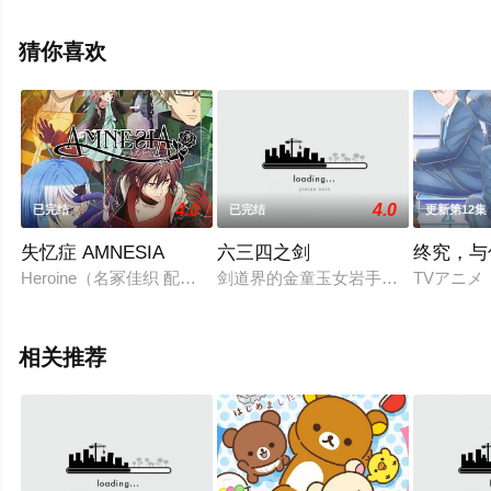
野口瑠璃子,会泽纱弥,优木加奈,花守由美里,香坂沙希,田所
梓,Lynn,天海由梨奈,甲斐田裕子,石上静香,关根明良,高垣彩
猜你喜欢
阳,富田美忧等明星精彩演绎的日本动漫，手机免费观看高
清无删减完整版动漫全集就上天堂电影网，更多相关信息
可移步至豆瓣动漫、电视猫或剧情网等平台了解。
4.0
4.0
已完结
已完结
更新第12集
失忆症 AMNESIA
六三四之剑
终究，与
Heroine（名冢佳织 配音）只是一名普通的少女，在8月1日这
剑道界的金童玉女岩手之虎（夏目荣一
TVアニメ
相关推荐