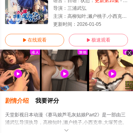
语言：
日语
状态：
更新第10集
- 免费观看
导演：
三浦武弘
主演：
高柳知叶,濑户桃子,小西克幸,大塚芳忠,伊濑茉莉也,涩谷彩乃,大地
更新第10集
更新时间：
2026-01-05
在线观看
极速观看


剧情介绍
我要评分
天堂影视日本动漫《赛马娘芦毛灰姑娘Part2》是一部由三
浦武弘导演执导，高柳知叶,濑户桃子,小西克幸,大塚芳忠,
伊濑茉莉也,涩谷彩乃,大地叶,井泽诗织,大空直美,日原步美,
