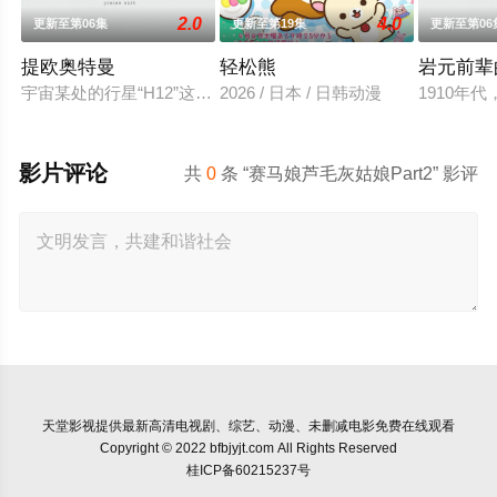
2.0
4.0
更新至第06集
更新至第19集
更新至第06
提欧奥特曼
轻松熊
岩元前辈
宇宙某处的行星“H12”这颗与地球极其相似的星球，某日遭到了
2026 / 日本 / 日韩动漫
1910
影片评论
共
0
条 “赛马娘芦毛灰姑娘Part2” 影评
天堂影视
提供最新高清电视剧、综艺、动漫、未删减电影免费在线观看
Copyright © 2022 bfbjyjt.com All Rights Reserved
桂ICP备60215237号