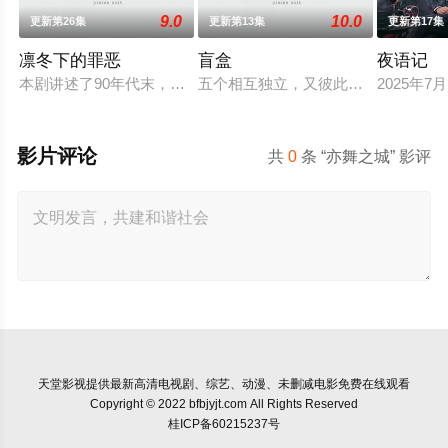
9.0
10.0
更新第26集
更新第13集
更新第17集
凛冬下的罪恶
盲盒
夜语记
本剧讲述了90年代末，怒河市刑侦支队在无普及监控、无DNA
五个相互独立，又彼此呼应的故事——
2025年
影片评论
共
0
条 “亦舞之城” 影评
天堂影视
提供最新高清电视剧、综艺、动漫、未删减电影免费在线观看
Copyright © 2022 bfbjyjt.com All Rights Reserved
桂ICP备60215237号