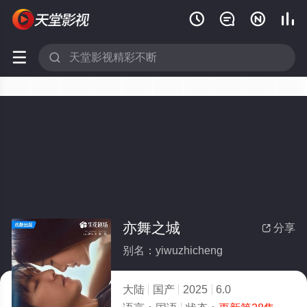






亦舞之城
分享

别名：yiwuzhicheng
大陆
国产
2025
6.0