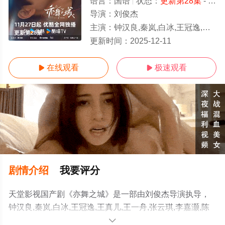
语言：
国语
状态：
更新第28集
- 免费观看
导演：
刘俊杰
主演：
钟汉良,秦岚,白冰,王冠逸,王真儿,王一舟,张云琪,李嘉灏,陈瑾,
更新第28集
更新时间：
2025-12-11
在线观看
极速观看


剧情介绍
我要评分
天堂影视国产剧《亦舞之城》是一部由刘俊杰导演执导，
钟汉良,秦岚,白冰,王冠逸,王真儿,王一舟,张云琪,李嘉灏,陈
瑾,张太文等明星精彩演绎的大陆电视剧，手机免费观看高
