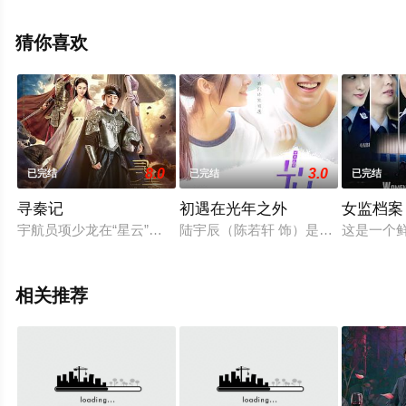
清无删减完整版电视剧全集就上天堂电影网，更多相关信
息可移步至豆瓣电视剧、电视猫或剧情网等平台了解。
猜你喜欢
8.0
3.0
已完结
已完结
已完结
寻秦记
初遇在光年之外
女监档案
宇航员项少龙在“星云”号事故中，遭遇黑洞，穿越回到2000多
陆宇辰（陈若轩 饰）是燕青大学计
这是一个
相关推荐