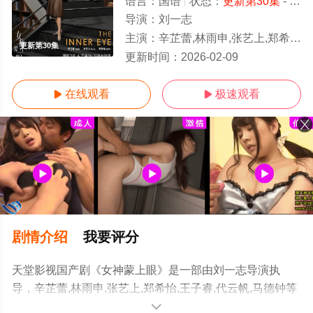
语言：
国语
状态：
更新第30集
- 免费观看
导演：
刘一志
主演：
辛芷蕾,林雨申,张艺上,郑希怡,王子睿,代云帆,马德钟
更新第30集
更新时间：
2026-02-09
在线观看
极速观看


剧情介绍
我要评分
天堂影视国产剧《女神蒙上眼》是一部由刘一志导演执
导，辛芷蕾,林雨申,张艺上,郑希怡,王子睿,代云帆,马德钟等
明星精彩演绎的大陆电视剧，手机免费观看高清无删减完
