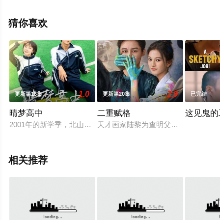
整版电视剧全集就上天堂电影网，更多相关信息可移步至
豆瓣电视剧、电视猫或剧情网等平台了解。
猜你喜欢
1.0
2.0
更新第16集
更新第20集
已完结
晴梦高中
二重赋格
这见鬼的
2001年的新学季，北山中学迎来了一批新生，高一二班的女生
天才画家陆黎为查明父母遇害真相，
相关推荐