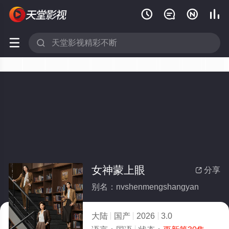






女神蒙上眼
分享

别名：nvshenmengshangyan
大陆
国产
2026
3.0