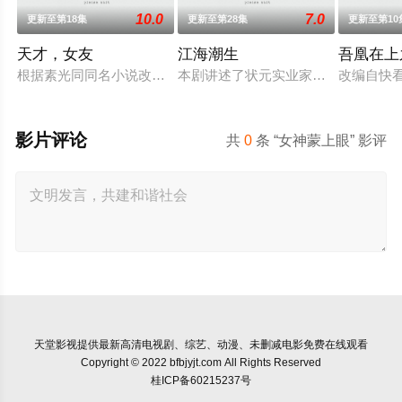
10.0
7.0
更新至第18集
更新至第28集
更新至第10
天才，女友
江海潮生
吾凰在上
根据素光同同名小说改编。江逾白长大以后，林知夏忽然对他说：
本剧讲述了状元实业家张謇创办大生
改编自快
影片评论
共
0
条 “女神蒙上眼” 影评
天堂影视
提供最新高清电视剧、综艺、动漫、未删减电影免费在线观看
Copyright © 2022 bfbjyjt.com All Rights Reserved
桂ICP备60215237号