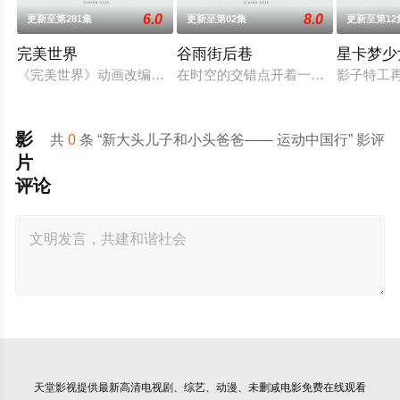
6.0
8.0
更新至第281集
更新至第02集
更新至第12
完美世界
谷雨街后巷
星卡梦少
《完美世界》动画改编自同名小说。他为修道而生，为应劫而至
在时空的交错点开着一间酒馆——谷雨
影子特工
影
共
0
条 “新大头儿子和小头爸爸—— 运动中国行” 影评
片
评论
天堂影视
提供最新高清电视剧、综艺、动漫、未删减电影免费在线观看