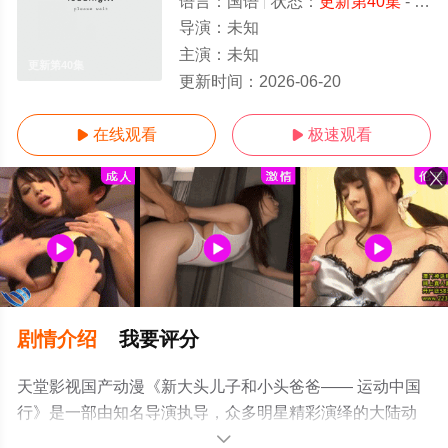
语言：
国语
状态：
更新第40集
- 免费观看
导演：
未知
主演：
未知
更新第40集
更新时间：
2026-06-20
在线观看
极速观看


剧情介绍
我要评分
天堂影视国产动漫《新大头儿子和小头爸爸—— 运动中国
行》是一部由知名导演执导，众多明星精彩演绎的大陆动
漫，手机免费观看高清无删减完整版动漫全集就上天堂电
