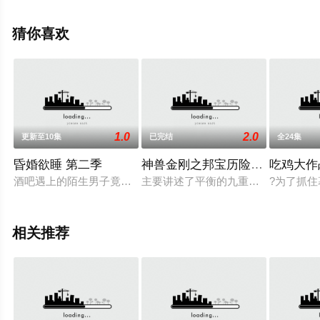
影网，更多相关信息可移步至豆瓣动漫、电视猫或剧情网
等平台了解。
猜你喜欢
1.0
2.0
更新至10集
已完结
全24集
昏婚欲睡 第二季
神兽金刚之邦宝历险记第二季
吃鸡大作
酒吧遇上的陌生男子竟然赖上了自己！怪就怪惹了不该惹的人，
主要讲述了平衡的九重天崩陷为九大
?为了抓
相关推荐