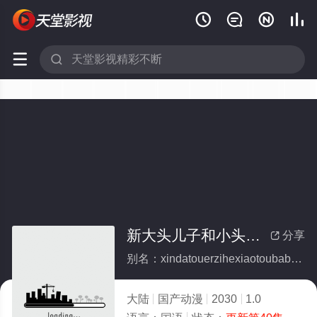






新大头儿子和小头爸爸—— 运动中国行
分享

别名：xindatouerzihexiaotoubabayundongzhongguoxing
大陆
国产动漫
2030
1.0