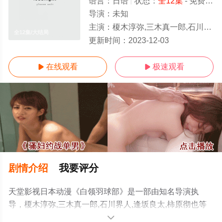
语言：
日语
状态：
全12集
- 免费观看
导演：
未知
主演：
榎木淳弥,三木真一郎,石川界人,逢坂良太,柿原彻也
全12集/大结局
更新时间：
2023-12-03
在线观看
极速观看


剧情介绍
我要评分
天堂影视日本动漫《白领羽球部》是一部由知名导演执
导，榎木淳弥,三木真一郎,石川界人,逢坂良太,柿原彻也等
明星精彩演绎的日本动漫，大结局剧情已揭晓（全12
