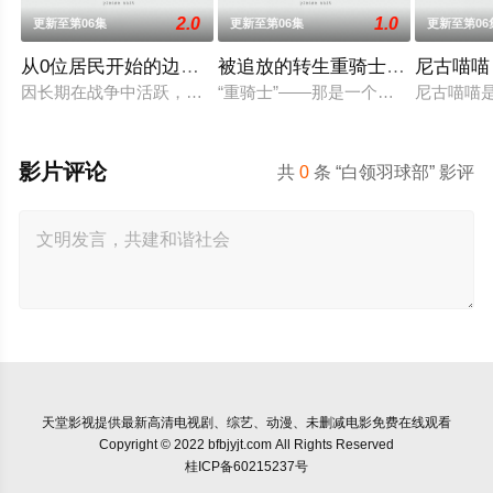
2.0
1.0
更新至第06集
更新至第06集
更新至第06
从0位居民开始的边境领主大人
被追放的转生重骑士用游戏知识
尼古喵喵
因长期在战争中活跃，而被称为〝救国英雄〞的男人——迪亚斯
“重骑士”——那是一个以防御为主，
尼古喵喵
影片评论
共
0
条 “白领羽球部” 影评
天堂影视
提供最新高清电视剧、综艺、动漫、未删减电影免费在线观看
Copyright © 2022 bfbjyjt.com All Rights Reserved
桂ICP备60215237号